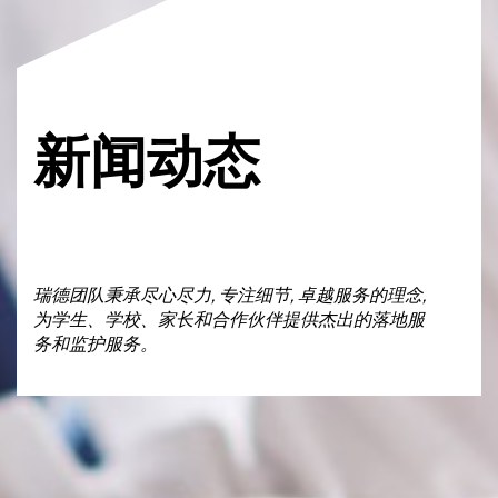
新闻动态
新冠肺炎 最新信息更新
我们了解现阶段一切的不确定性，例如家长可能会临时做出
购买机票或航空公司可能会临时改变航班时间。作为AEGIS
的监护组织，我们承诺，在暑假期间，会为抵港的家长和学
生提供全天候紧急援助。
瑞德团队秉承尽心尽力, 专注细节, 卓越服务的理念,
为学生、学校、家长和合作伙伴提供杰出的落地服
READ MORE
务和监护服务。