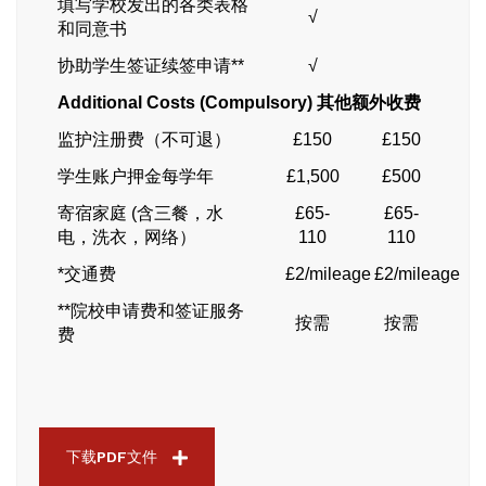
填写学校发出的各类表格
√
和同意书
协助学生签证续签申请**
√
Additional Costs (Compulsory)
其他额外收费
监护注册费（不可退）
£150
£150
学生账户押金每学年
£1,500
£500
寄宿家庭 (含三餐，水
£65-
£65-
电，洗衣，网络）
110
110
*交通费
£2/mileage
£2/mileage
**院校申请费和签证服务
按需
按需
费
下载PDF文件